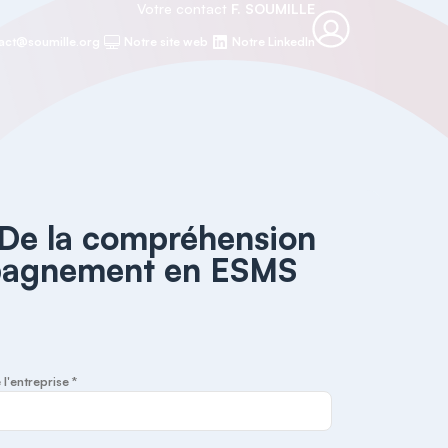
Votre contact
F. SOUMILLE
act@soumille.org
Notre site web
Notre LinkedIn
 De la compréhension
mpagnement en ESMS
 l'entreprise *