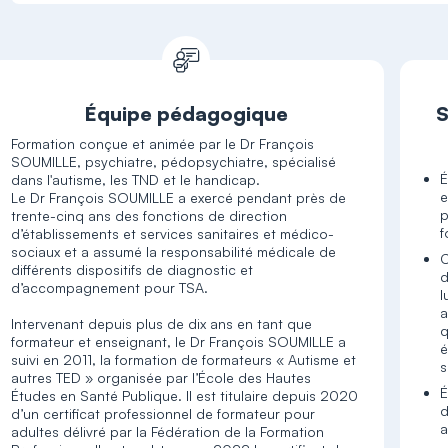
Équipe pédagogique
S
Formation conçue et animée par le Dr François
SOUMILLE, psychiatre, pédopsychiatre, spécialisé
É
dans l'autisme, les TND et le handicap.
e
Le Dr François SOUMILLE a exercé pendant près de
p
trente-cinq ans des fonctions de direction
f
d’établissements et services sanitaires et médico-
sociaux et a assumé la responsabilité médicale de
C
différents dispositifs de diagnostic et
d
d’accompagnement pour TSA.
l
a
Intervenant depuis plus de dix ans en tant que
q
formateur et enseignant, le Dr François SOUMILLE a
é
suivi en 2011, la formation de formateurs « Autisme et
s
autres TED » organisée par l’École des Hautes
É
Études en Santé Publique. Il est titulaire depuis 2020
d
d’un certificat professionnel de formateur pour
a
adultes délivré par la Fédération de la Formation