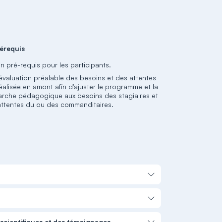
érequis
n pré-requis pour les participants.
évaluation préalable des besoins et des attentes
éalisée en amont afin d'ajuster le programme et la
rche pédagogique aux besoins des stagiaires et
attentes du ou des commanditaires.
scientifiques et des témoignages