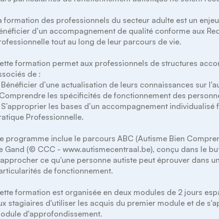
a formation des professionnels du secteur adulte est un enje
énéficier d’un accompagnement de qualité conforme aux Re
rofessionnelle tout au long de leur parcours de vie.

ette formation permet aux professionnels de structures acco
ssociés de :

  Bénéficier d’une actualisation de leurs connaissances sur l'a
 Comprendre les spécificités de fonctionnement des personnes
  S’approprier les bases d’un accompagnement individualisé
ratique Professionnelle.

e programme inclue le parcours ABC (Autisme Bien Compren
e Gand (© CCC - www.autismecentraal.be), conçu dans le but de 
'approcher ce qu'une personne autiste peut éprouver dans u
articularités de fonctionnement.

ette formation est organisée en deux modules de 2 jours espa
ux stagiaires d'utiliser les acquis du premier module et de s'a
odule d'approfondissement. 
