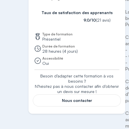
L
Taux de satisfaction des apprenants
b
9,0/10
(21 avis)
P
Type de formation
C
Présentiel
a
Durée de formation
-
28 heures (4 jours)
-
Accessibilité
-
Oui
P
Besoin d’adapter cette formation à vos
besoins ?
C
N’hésitez pas à nous contacter afin d’obtenir
d
un devis sur mesure !
d
p
Nous contacter
C
a
m