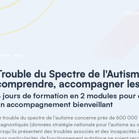
cont
Trouble du Spectre de l'Autisme de l'adulte : repérer, comprendre, accompagner les parcours de vie
Trouble du Spectre de l'Autisme
comprendre, accompagner les 
 jours de formation en 2 modules pour
n accompagnement bienveillant
e trouble du spectre de l’autisme concerne près de 600 000 
iagnostiqués (données stratégie nationale pour l'autisme au 
orsqu’ils présentent des troubles associés et des incapacités 
eurs particularités de fonctionnement autistique ne soient rec