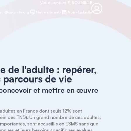
Votre contact
F. SOUMILLE
act@soumille.org
Notre site web
Notre LinkedIn
 de l'adulte : repérer,
parcours de vie
 concevoir et mettre en œuvre
adultes en France dont seuls 12% sont 
sein des TND). Un grand nombre de ces adultes, 
importantes, sont accueillis en ESMS sans que 
onnues et leurs besoins spécifiques évalués. 
