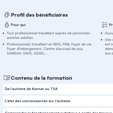
Profil des bénéficiaires
Pour qui
Pr
Tout professionnel travaillant auprès de personnes
Aucu
autistes adultes.
Une 
Professionnels travaillant en MAS, FAM, Foyer de vie,
est r
Foyer d'hébergement, Centre d'accueil de jour,
déma
SAMSAH, SAVS, SSIAD...
aux 
Contenu de la formation
De l'autisme de Kanner au TSA
L’état des connaissances sur l’autisme
Comprendre le fonctionnement autistique à partir des travaux 