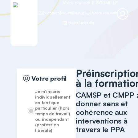
Votre contact
F. SOUMILLE
contact@soumille.org
Notre site web
Notre LinkedIn
Accueil
Formations spécifiques
Préinscriptio
Votre profil
à la formatio
Je m’inscris
CAMSP et CMPP 
individuellement
donner sens et
en tant que
particulier (hors
cohérence aux
temps de travail)
interventions à
ou indépendant
(profession
travers le PPA
libérale)