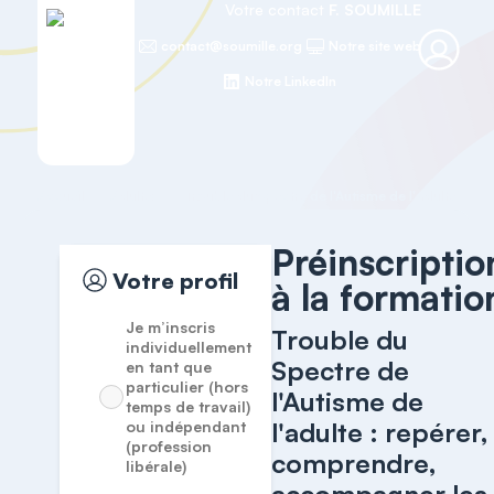
Votre contact
F. SOUMILLE
contact@soumille.org
Notre site web
Notre LinkedIn
Accueil
Adultes
Préinscriptio
Votre profil
à la formatio
Je m’inscris
Trouble du
individuellement
Spectre de
en tant que
particulier (hors
l'Autisme de
temps de travail)
l'adulte : repérer,
ou indépendant
(profession
comprendre,
libérale)