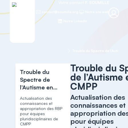
Votre contact
F. SOUMILLE
contact@soumille.org
Notre site web
Notre LinkedIn
Accueil
Enfants et adolescents
Trouble du Spectre de l’Autisme 
Trouble du S
Trouble du
de l’Autisme 
Spectre de
CMPP
l’Autisme en
CMPP
Actualisation des
Actualisation des
connaissances et
connaissances et
appropriation des RBP
appropriation de
pour équipes
pluridisciplinaires de
pour équipes
CMPP