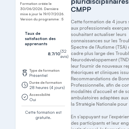
pluridisciplinaire
Formation créée le
CMPP
30/06/2026. Dernière
mise à jour le 19/07/2026.
Version du programme : 5
Cette formation de 4 jours 
aux professionnels exerçan
Taux de
souhaitant actualiser leurs 
satisfaction des
connaissances sur les Troub
apprenants
Spectre de l’Autisme (TSA) d
(32
cadre plus large des Troubl
8,7/10
avis)
Neurodéveloppement (TND). 
leur fournir de nouveaux re
Type de formation
théoriques et cliniques issu
Présentiel
Recommandations de Bonne
Durée de formation
Professionnelle, afin de co
28 heures (4 jours)
modalités d’accueil et de so
Accessibilité
ambulatoires adaptées aux 
Oui
la Stratégie Nationale pour l
Cette formation est
En s’appuyant sur l’expérien
gratuite.
des participants et leur en
S'inscrire