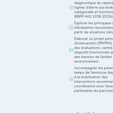
diagnostique du repér
signes d’alerte aux éval
catégorielle et fonction
(RBPP HAS 2018-2026)
Explorer les principaux 
d'évaluation recomman
partir de situations clin
Élaborer un projet pers
d’intervention (PPI/PPA) 
des évaluations, centré
objectifs fonctionnels a
des besoins de l’enfant
environnement.
Accompagner les paren
temps de l'annonce di
à la mobilisation des
interventions recomma
coordination avec l'en
partenaires du parcour