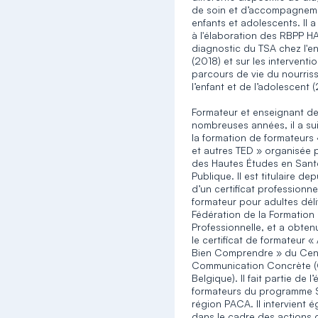
de soin et d’accompagnem
enfants et adolescents. Il 
à l'élaboration des RBPP HA
diagnostic du TSA chez l'e
(2018) et sur les interventi
parcours de vie du nourris
l’enfant et de l’adolescent 
Formateur et enseignant d
nombreuses années, il a sui
la formation de formateurs
et autres TED » organisée p
des Hautes Études en Sant
Publique. Il est titulaire d
d’un certificat professionne
formateur pour adultes déli
Fédération de la Formation
Professionnelle, et a obte
le certificat de formateur «
Bien Comprendre » du Cen
Communication Concrète 
Belgique). Il fait partie de 
formateurs du programme 
région PACA. Il intervient 
dans le cadre des actions