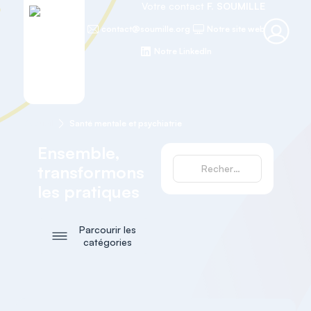
Votre contact
F. SOUMILLE
contact@soumille.org
Notre site web
Notre LinkedIn
Accueil
Santé mentale et psychiatrie
Ensemble,
transformons
les pratiques
Parcourir les
catégories