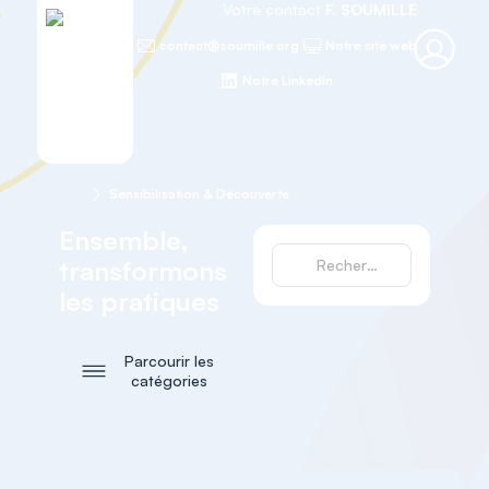
Votre contact
F. SOUMILLE
contact@soumille.org
Notre site web
Notre LinkedIn
Accueil
Sensibilisation & Découverte
Ensemble,
transformons
les pratiques
Parcourir les
catégories